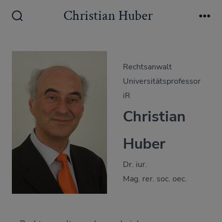
Zum
Christian Huber
Inhalt
Suche
Me
ein-/ausblenden
springen
Rechtsanwalt
Universitätsprofessor
iR
Christian
Huber
Dr. iur.
Mag. rer. soc. oec.