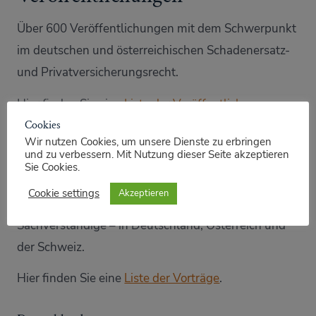
Über 600 Veröffentlichungen mit dem Schwerpunkt
im deutschen und österreichischen Schadenersatz-
und Privatversicherungsrecht.
Hier finden Sie eine
Liste der Veröffentlichungen
.
Cookies
Wir nutzen Cookies, um unsere Dienste zu erbringen
Vorträge
und zu verbessern. Mit Nutzung dieser Seite akzeptieren
Sie Cookies.
Insbesondere Fortbildungsveranstaltungen für
Cookie settings
Akzeptieren
Anwälte, Versicherungsjuristen, Richter, Kfz-
Sachverständige – in Deutschland, Österreich und
der Schweiz.
Hier finden Sie eine
Liste der Vorträge
.