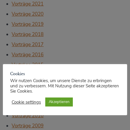
Vorträge 2021
Vorträge 2020
Vorträge 2019
Vorträge 2018
Vorträge 2017
Vorträge 2016
Vorträge 2015
Cookies
Vorträge 2014
Wir nutzen Cookies, um unsere Dienste zu erbringen
Vorträge 2013
und zu verbessern. Mit Nutzung dieser Seite akzeptieren
Sie Cookies.
Vorträge 2012
Cookie settings
Akzeptieren
Vorträge 2011
Vorträge 2010
Vorträge 2009