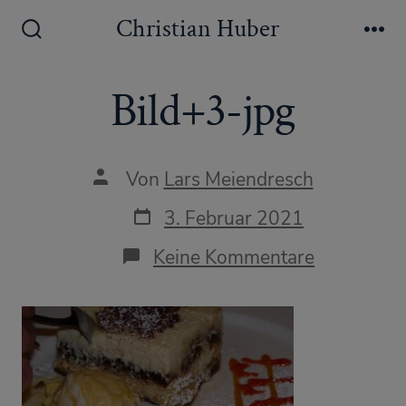
Zum
Christian Huber
Inhalt
Suche
Me
ein-/ausblenden
springen
Bild+3-jpg
Autor
Von
Lars Meiendresch
des
Beitrags
Datum
3. Februar 2021
des
Beitrags
zu
Keine Kommentare
Bild+3-
jpg