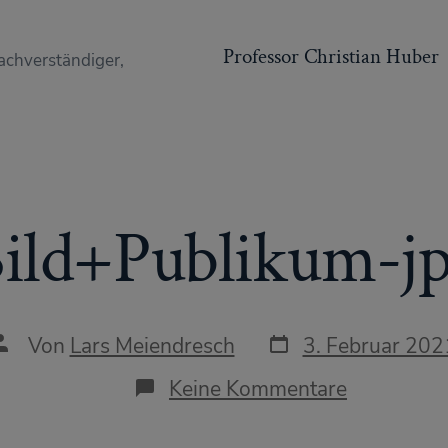
Professor Christian Huber
achverständiger,
ild+Publikum-j
Datum
Autor
Von
Lars Meiendresch
3. Februar 202
des
des
Beitrags
Beitrags
zu
Keine Kommentare
Bild+Publ
jpg