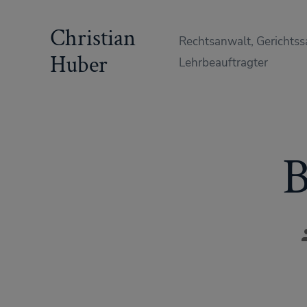
Zum
Christian
Inhalt
Rechtsanwalt, Gerichtss
springen
Huber
Lehrbeauftragter
B