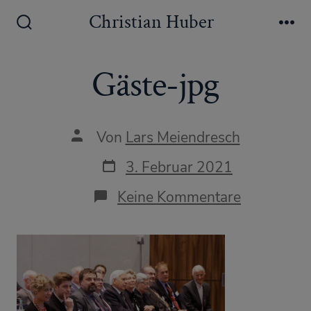
Zum
Christian Huber
Inhalt
Suche
Me
ein-/ausblenden
springen
Gäste-jpg
Autor
Von
Lars Meiendresch
des
Beitrags
Datum
3. Februar 2021
des
Beitrags
zu
Keine Kommentare
Gäste-
jpg