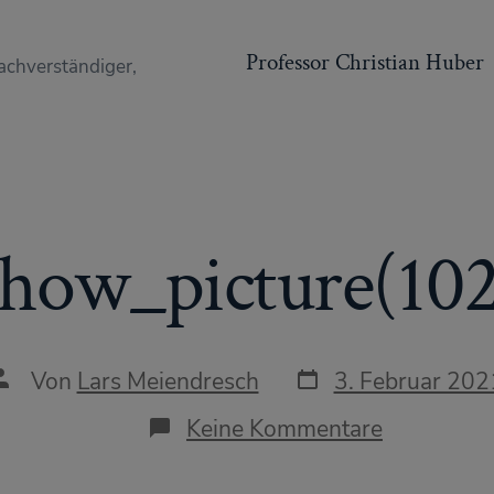
Professor Christian Huber
achverständiger,
show_picture(102
Datum
Autor
Von
Lars Meiendresch
3. Februar 202
des
des
Beitrags
Beitrags
zu
Keine Kommentare
show_pict