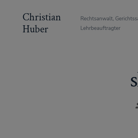
Zum
Christian
Inhalt
Rechtsanwalt, Gerichtss
springen
Huber
Lehrbeauftragter