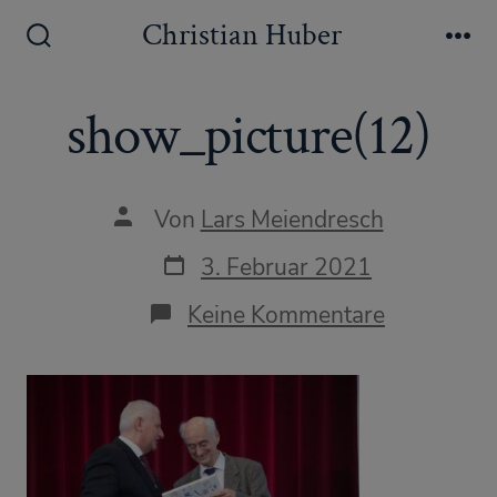
Zum
Christian Huber
Inhalt
Suche
Me
ein-/ausblenden
springen
show_picture(12)
Autor
Von
Lars Meiendresch
des
Beitrags
Datum
3. Februar 2021
des
Beitrags
zu
Keine Kommentare
show_pict