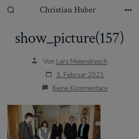
Zum
Christian Huber
Inhalt
Suche
Me
ein-/ausblenden
springen
show_picture(157)
Autor
Von
Lars Meiendresch
des
Beitrags
Datum
3. Februar 2021
des
Beitrags
zu
Keine Kommentare
show_pict