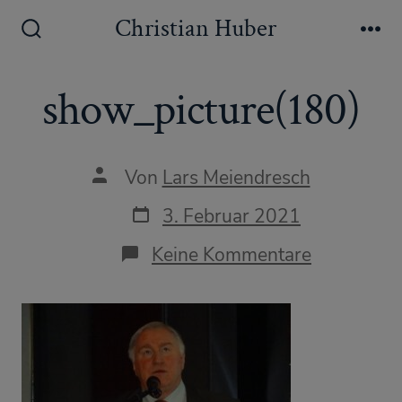
Zum
Christian Huber
Inhalt
Suche
Me
ein-/ausblenden
springen
show_picture(180)
Autor
Von
Lars Meiendresch
des
Beitrags
Datum
3. Februar 2021
des
Beitrags
zu
Keine Kommentare
show_pict