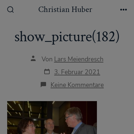
Zum
Christian Huber
Inhalt
Suche
Me
ein-/ausblenden
springen
show_picture(182)
Autor
Von
Lars Meiendresch
des
Beitrags
Datum
3. Februar 2021
des
Beitrags
zu
Keine Kommentare
show_pict