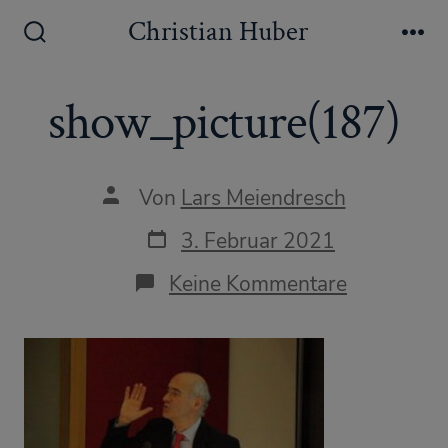
Zum
Christian Huber
Inhalt
Suche
Me
ein-/ausblenden
springen
show_picture(187)
Autor
Von
Lars Meiendresch
des
Beitrags
Datum
3. Februar 2021
des
Beitrags
zu
Keine Kommentare
show_pict