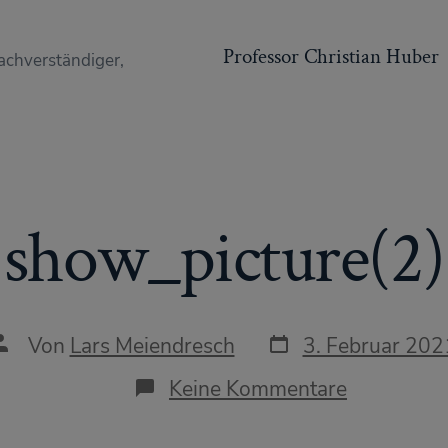
Professor Christian Huber
achverständiger,
show_picture(2)
Datum
Autor
Von
Lars Meiendresch
3. Februar 202
des
des
Beitrags
Beitrags
zu
Keine Kommentare
show_pict