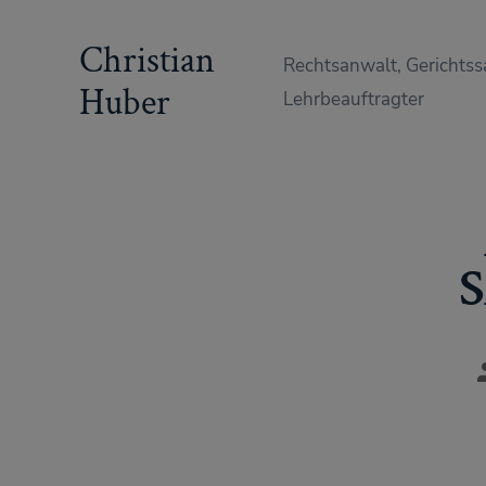
Zum
Christian
Inhalt
Rechtsanwalt, Gerichtss
springen
Huber
Lehrbeauftragter