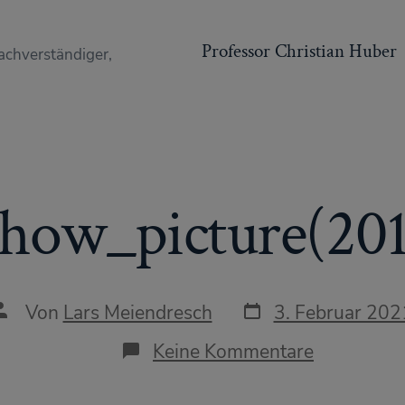
Professor Christian Huber
achverständiger,
show_picture(201
Datum
Autor
Von
Lars Meiendresch
3. Februar 202
des
des
Beitrags
Beitrags
zu
Keine Kommentare
show_pict