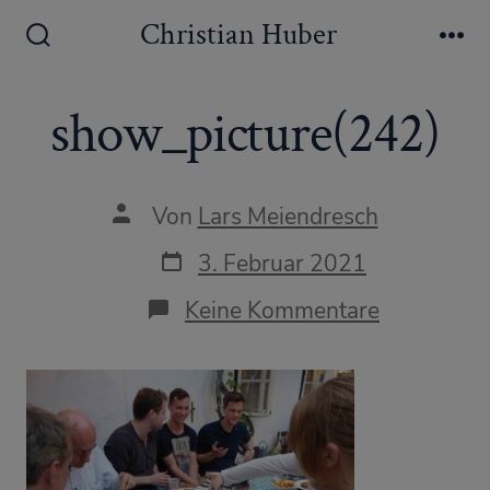
Zum
Christian Huber
Inhalt
Suche
Me
ein-/ausblenden
springen
show_picture(242)
Autor
Von
Lars Meiendresch
des
Beitrags
Datum
3. Februar 2021
des
Beitrags
zu
Keine Kommentare
show_pict