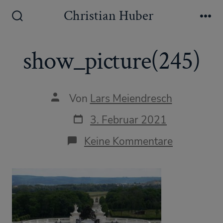
Zum
Christian Huber
Inhalt
Suche
Me
ein-/ausblenden
springen
show_picture(245)
Autor
Von
Lars Meiendresch
des
Beitrags
Datum
3. Februar 2021
des
Beitrags
zu
Keine Kommentare
show_pict