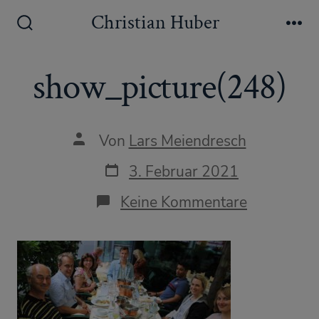
Zum
Christian Huber
Inhalt
Suche
Me
ein-/ausblenden
springen
show_picture(248)
Autor
Von
Lars Meiendresch
des
Beitrags
Datum
3. Februar 2021
des
Beitrags
zu
Keine Kommentare
show_pict