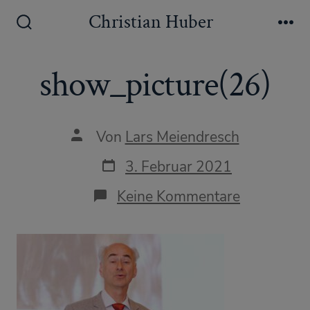
Zum
Christian Huber
Inhalt
Suche
Me
ein-/ausblenden
springen
show_picture(26)
Autor
Von
Lars Meiendresch
des
Beitrags
Datum
3. Februar 2021
des
Beitrags
zu
Keine Kommentare
show_pict