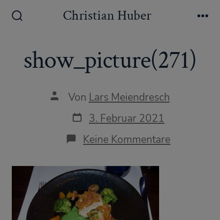
Zum
Christian Huber
Inhalt
Suche
Me
ein-/ausblenden
springen
show_picture(271)
Autor
Von
Lars Meiendresch
des
Beitrags
Datum
3. Februar 2021
des
Beitrags
zu
Keine Kommentare
show_pict