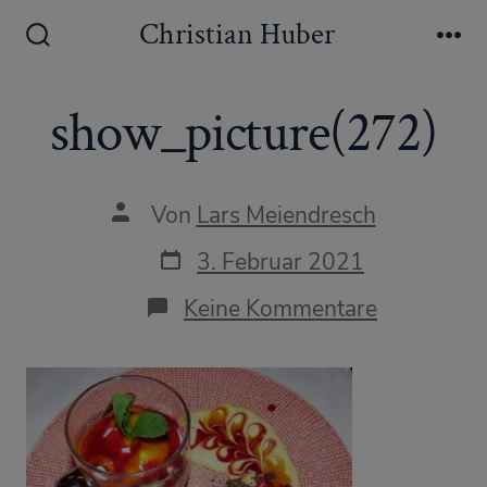
Zum
Christian Huber
Inhalt
Suche
Me
ein-/ausblenden
springen
show_picture(272)
Autor
Von
Lars Meiendresch
des
Beitrags
Datum
3. Februar 2021
des
Beitrags
zu
Keine Kommentare
show_pict