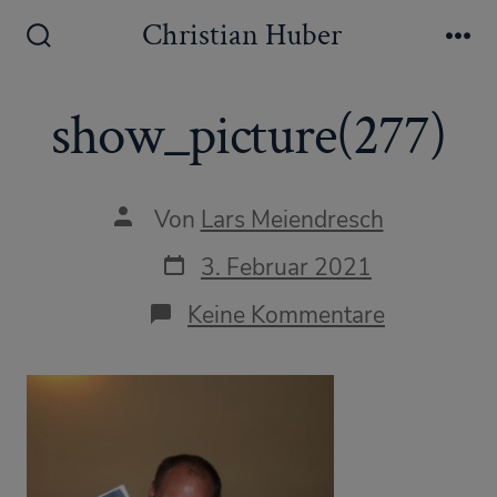
Zum
Christian Huber
Inhalt
Suche
Me
ein-/ausblenden
springen
show_picture(277)
Autor
Von
Lars Meiendresch
des
Beitrags
Datum
3. Februar 2021
des
Beitrags
zu
Keine Kommentare
show_pict