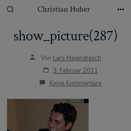
Zum
Christian Huber
Inhalt
Suche
Me
ein-/ausblenden
springen
show_picture(287)
Autor
Von
Lars Meiendresch
des
Beitrags
Datum
3. Februar 2021
des
Beitrags
zu
Keine Kommentare
show_pict