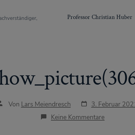
Professor Christian Huber
achverständiger,
show_picture(306
Datum
Autor
Von
Lars Meiendresch
3. Februar 202
des
des
Beitrags
Beitrags
zu
Keine Kommentare
show_pict