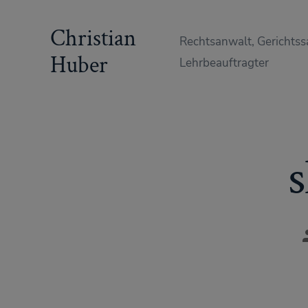
Zum
Christian
Inhalt
Rechtsanwalt, Gerichtss
springen
Huber
Lehrbeauftragter