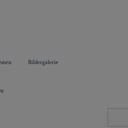
emen
Bildergalerie
ng