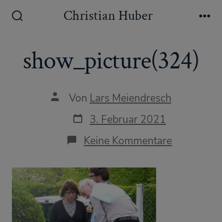
Zum
Christian Huber
Inhalt
Suche
Me
ein-/ausblenden
springen
show_picture(324)
Autor
Von
Lars Meiendresch
des
Beitrags
Datum
3. Februar 2021
des
Beitrags
zu
Keine Kommentare
show_pict