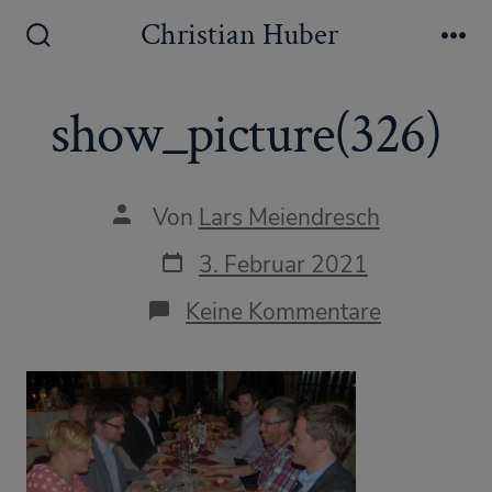
Zum
Christian Huber
Inhalt
Suche
Me
ein-/ausblenden
springen
show_picture(326)
Autor
Von
Lars Meiendresch
des
Beitrags
Datum
3. Februar 2021
des
Beitrags
zu
Keine Kommentare
show_pict