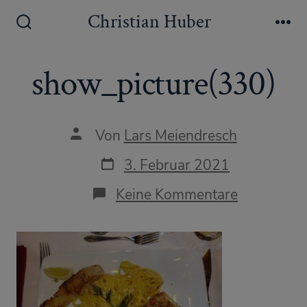
Zum
Christian Huber
Inhalt
Suche
Me
ein-/ausblenden
springen
show_picture(330)
Autor
Von
Lars Meiendresch
des
Beitrags
Datum
3. Februar 2021
des
Beitrags
zu
Keine Kommentare
show_pict