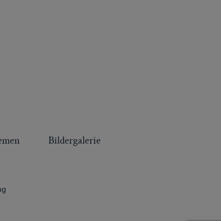
emen
Bildergalerie
ng