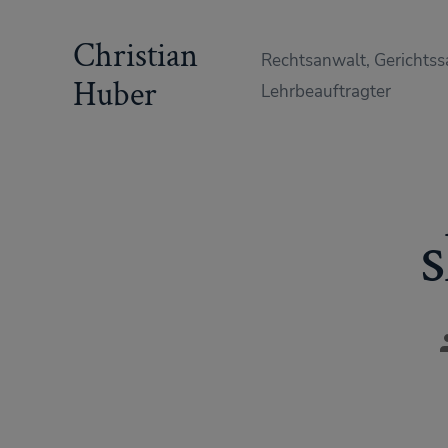
Zum
Christian
Inhalt
Rechtsanwalt, Gerichtss
springen
Huber
Lehrbeauftragter