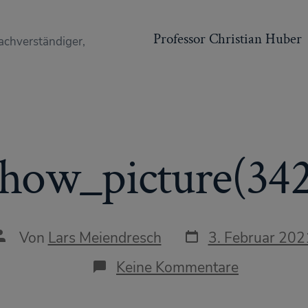
Professor Christian Huber
achverständiger,
show_picture(342
Datum
Autor
Von
Lars Meiendresch
3. Februar 202
des
des
Beitrags
Beitrags
zu
Keine Kommentare
show_pict