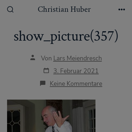
Zum
Christian Huber
Inhalt
Suche
Me
ein-/ausblenden
springen
show_picture(357)
Autor
Von
Lars Meiendresch
des
Beitrags
Datum
3. Februar 2021
des
Beitrags
zu
Keine Kommentare
show_pict