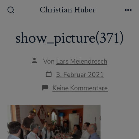
Zum
Christian Huber
Inhalt
Suche
Me
ein-/ausblenden
springen
show_picture(371)
Autor
Von
Lars Meiendresch
des
Beitrags
Datum
3. Februar 2021
des
Beitrags
zu
Keine Kommentare
show_pict