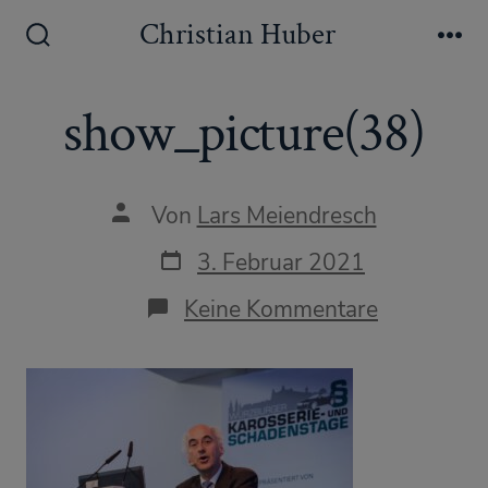
Zum
Christian Huber
Inhalt
Suche
Me
ein-/ausblenden
springen
show_picture(38)
Autor
Von
Lars Meiendresch
des
Beitrags
Datum
3. Februar 2021
des
Beitrags
zu
Keine Kommentare
show_pict