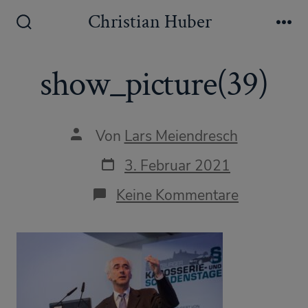
Zum
Christian Huber
Inhalt
Suche
Me
ein-/ausblenden
springen
show_picture(39)
Autor
Von
Lars Meiendresch
des
Beitrags
Datum
3. Februar 2021
des
Beitrags
zu
Keine Kommentare
show_pict