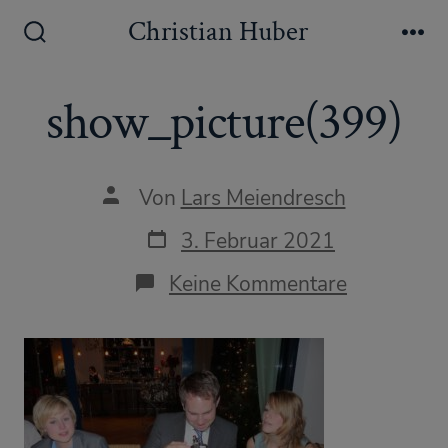
Zum
Christian Huber
Inhalt
Suche
Me
ein-/ausblenden
springen
show_picture(399)
Autor
Von
Lars Meiendresch
des
Beitrags
Datum
3. Februar 2021
des
Beitrags
zu
Keine Kommentare
show_pict