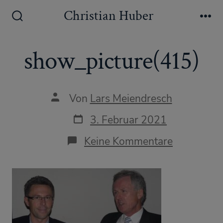
Zum
Christian Huber
Inhalt
Suche
Me
ein-/ausblenden
springen
show_picture(415)
Autor
Von
Lars Meiendresch
des
Beitrags
Datum
3. Februar 2021
des
Beitrags
zu
Keine Kommentare
show_pict