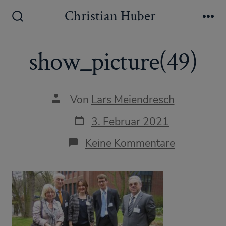
Zum
Christian Huber
Inhalt
Suche
Me
ein-/ausblenden
springen
show_picture(49)
Autor
Von
Lars Meiendresch
des
Beitrags
Datum
3. Februar 2021
des
Beitrags
zu
Keine Kommentare
show_pict