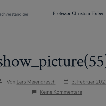
Professor Christian Huber
achverständiger,
show_picture(55
Datum
Autor
Von
Lars Meiendresch
3. Februar 202
des
des
Beitrags
Beitrags
zu
Keine Kommentare
show_pict