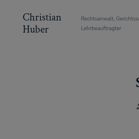
Zum
Christian
Inhalt
Rechtsanwalt, Gerichtss
springen
Huber
Lehrbeauftragter