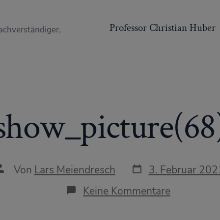
Professor Christian Huber
achverständiger,
show_picture(68
Datum
Autor
Von
Lars Meiendresch
3. Februar 202
des
des
Beitrags
Beitrags
zu
Keine Kommentare
show_pict