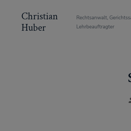
Zum
Christian
Inhalt
Rechtsanwalt, Gerichtss
springen
Huber
Lehrbeauftragter