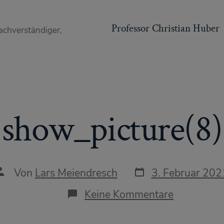
Professor Christian Huber
achverständiger,
show_picture(8)
Datum
Autor
Von
Lars Meiendresch
3. Februar 202
des
des
Beitrags
Beitrags
zu
Keine Kommentare
show_pict