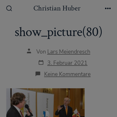
Zum
Christian Huber
Inhalt
Suche
Me
ein-/ausblenden
springen
show_picture(80)
Autor
Von
Lars Meiendresch
des
Beitrags
Datum
3. Februar 2021
des
Beitrags
zu
Keine Kommentare
show_pict