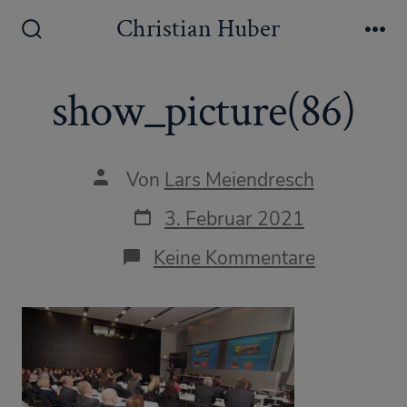
Zum
Christian Huber
Inhalt
Suche
Me
ein-/ausblenden
springen
show_picture(86)
Autor
Von
Lars Meiendresch
des
Beitrags
Datum
3. Februar 2021
des
Beitrags
zu
Keine Kommentare
show_pict