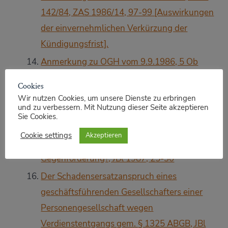
142/84, ZAS 1986/14, 97-99 [Auswirkungen
der einvernehmlichen Verkürzung der
Kündigungsfrist].
Anmerkung zu OGH vom 9.9.1986, 5 Ob
568/85, JBl 1986, 794 [Verjährung des
Cookies
Schadenersatzanspruchs gegen den
Wir nutzen Cookies, um unsere Dienste zu erbringen
und zu verbessern. Mit Nutzung dieser Seite akzeptieren
Frachtführer].
Sie Cookies.
Verjährungsunterbrechung durch
Cookie settings
Akzeptieren
Anerkenntnis bei Einwendung einer
Gegenforderung?, JBl 1987, 25-30
Der Schadensersatzanspruch eines
geschäftsführenden Gesellschafters einer
Personengesellschaft wegen
Verdienstentgangs gem. § 1325 ABGB, JBl